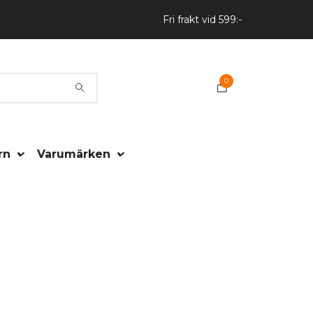
Fri frakt vid 599:-
0
rn
Varumärken