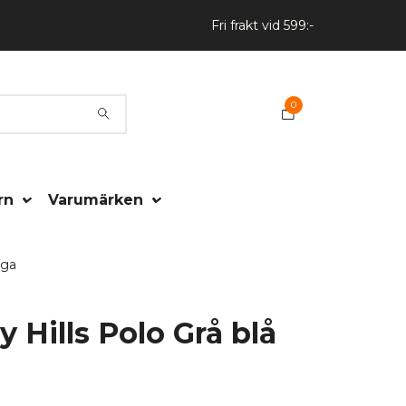
Fri frakt vid 599:-
0
rn
Varumärken
gga
y Hills Polo Grå blå