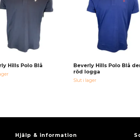
ly Hills Polo Blå
Beverly Hills Polo Blå d
röd logga
lager
Slut i lager
Hjälp & information
S