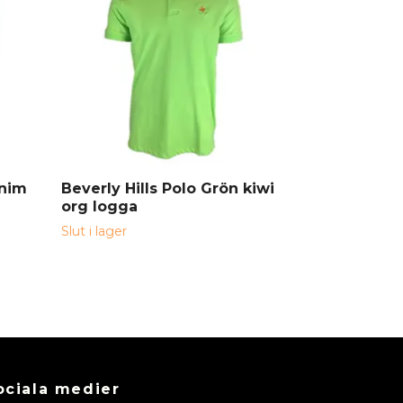
enim
Beverly Hills Polo Grön kiwi
Beverly Hil
org logga
logga
Slut i lager
Slut i lager
ociala medier