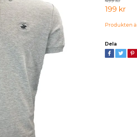
499 kr
199 kr
Produkten är t
Dela